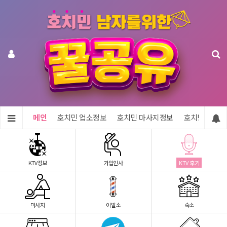
메인
호치민 업소정보
호치민 마사지정보
호치민 숙소정
KTV정보
가입인사
KTV 후기
마사지
이발소
숙소