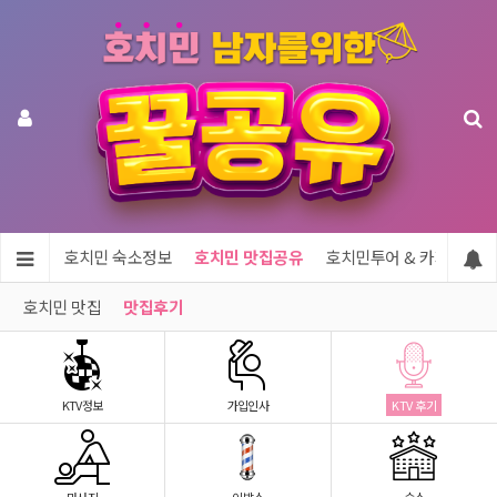
지정보
호치민 숙소정보
호치민 맛집공유
호치민투어 & 카지노
호치민 맛집
맛집후기
KTV정보
가입인사
KTV 후기