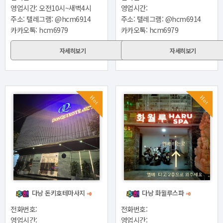
영업시간: 오전10시~새벽4시
영업시간:
주소: 텔레그램: @hcm6914
주소: 텔레그램: @hcm6914
카카오톡: hcm6979
카카오톡: hcm6979
자세히보기
자세히보기
Hot
Hot
다낭 돈키호테마사지
다낭 화월루스파
+0
+0
전화번호:
전화번호:
영업시간:
영업시간: