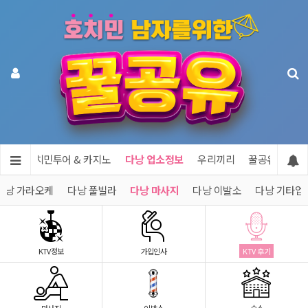
공유
호치민투어 & 카지노
다낭 업소정보
우리끼리
꿀공유 제휴문
다낭 가라오케
다낭 풀빌라
다낭 마사지
다낭 이발소
다낭 기타업
KTV정보
가입인사
KTV 후기