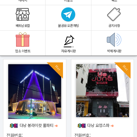
마사지
이발소
숙소
베트남로컬
꿀공유 오픈채팅
공지사항
업소 이벤트
자유게시판
박제게시판
Hot
Hot
다낭 봉라이캇 풀파티
다낭 요정스파
+0
+0
전화번호:
전화번호: