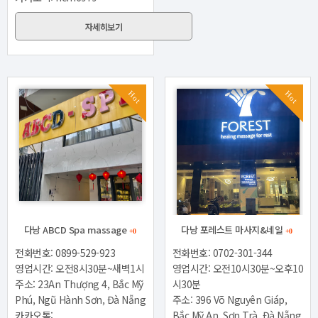
자세히보기
Hot
Hot
다낭 ABCD Spa massage
다낭 포레스트 마사지&네일
+0
+0
전화번호: 0899-529-923
전화번호: 0702-301-344
영업시간: 오전8시30분~새벽1시
영업시간: 오전10시30분~오후10
주소: 23An Thượng 4, Bắc Mỹ
시30분
Phú, Ngũ Hành Sơn, Đà Nẵng
주소: 396 Võ Nguyên Giáp,
카카오톡:
Bắc Mỹ An, Sơn Trà, Đà Nẵng