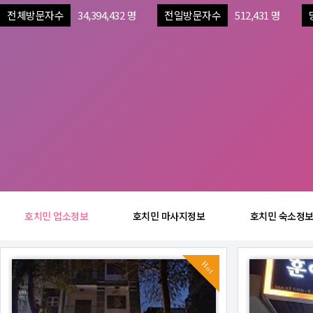
전체방문자수
34,394,432 명
전일방문자수
512,431 명
호치민 업소정보
호치민 마사지정보
호치민 숙소정
Hot