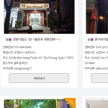
쌍용이발소 7군 <꿀공유 제휴업체>
훈이네이발
+0
전화번호: 070-494-8445
전화번호: 034-210-
영업시간: 오전9시~오후10시
영업시간: 오전8시~오
주소: 09 Nội Khu Hưng Phước 4 P. Tân Phong, Quận 7 (하이
주소: 164 Ký Con, P
랜드커피 골목 끝라인)
Chí Minh
카카오톡: ssangyoung77
카카오톡: pkhoon1
자세히보기
Hot