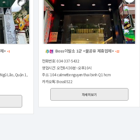
업체>
Boss이발소 1군 <꿀공유 제휴업체>
+1
+22
전화번호: 034-337-5432
영업시간: 오전8시30분~오후10시
Ngũ Lão, Quận 1,
주소: 104 calmette nguyen thai binh Q1 hcm
카카오톡: Boss0522
자세히보기