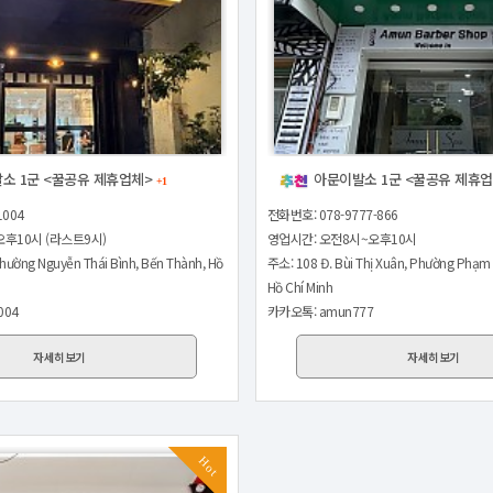
소 1군 <꿀공유 제휴업체>
아문이발소 1군 <꿀공유 제휴
+1
1004
전화번호: 078-9777-866
후10시 (라스트9시)
영업시간: 오전8시~오후10시
hường Nguyễn Thái Bình, Bến Thành, Hồ
주소: 108 Đ. Bùi Thị Xuân, Phường Phạm 
Hồ Chí Minh
004
카카오톡: amun777
자세히보기
자세히보기
Hot