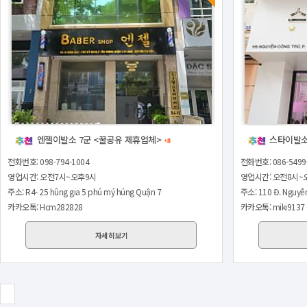
엔젤이발소 7군 <꿀공유 제휴업체>
스타이발소
+8
전화번호: 098-794-1004
전화번호: 086-5499
영업시간: 오전7시~오후9시
영업시간: 오전8시~
주소: R4- 25 hûng gia 5 phú mý húng Quận 7
주소: 110 Đ. Nguyễn 
카카오톡: Hcm282828
카카오톡: miki9137
자세히보기