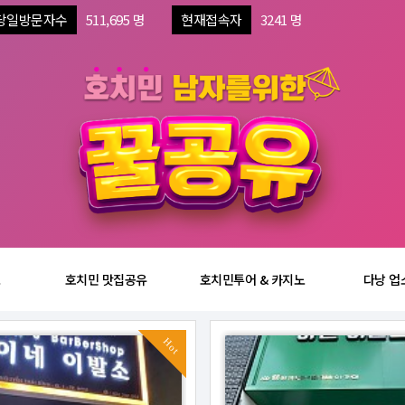
당일방문자수
511,695 명
현재접속자
3241 명
보
호치민 맛집공유
호치민투어 & 카지노
다낭 업
Hot