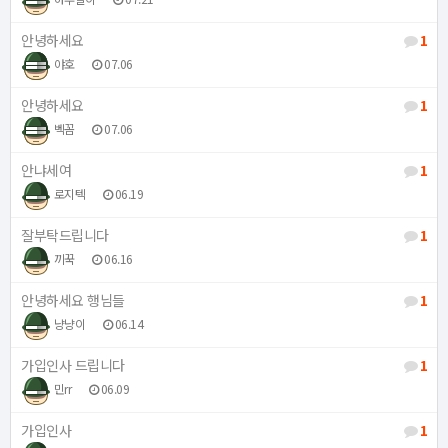
안녕하세요
1
야호
07.06
안녕하세요
1
벡꼼
07.06
안냐세여
1
로지텍
06.19
잘부탁드립니다
1
끼꾹
06.16
안녕하세요 행님들
1
냥냥이
06.14
가입인사 드립니다
1
민rr
06.09
가입인사
1