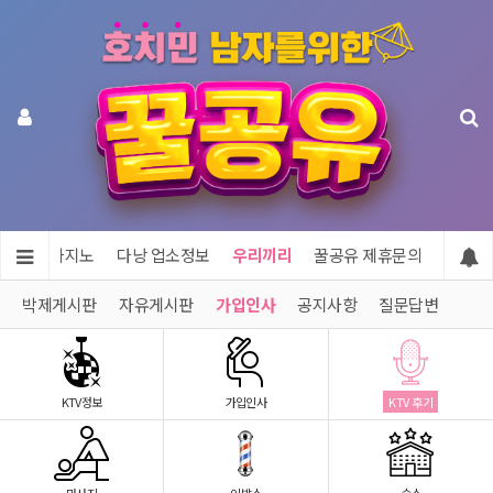
투어 & 카지노
다낭 업소정보
우리끼리
꿀공유 제휴문의
박제게시판
자유게시판
가입인사
공지사항
질문답변
KTV정보
가입인사
KTV 후기