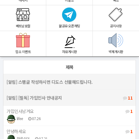
마사지
이발소
숙소
베트남로컬
꿀공유 오픈채팅
공지사항
업소 이벤트
자유게시판
박제게시판
제목
[알림]
스팸글 작성하시면 디도스 선물해드립니다.
[알림]
[필독] 가입인사 안내공지
11
가입인사남겨요
1
lifee
07.26
안녕하세요
1
하루살이
07.21