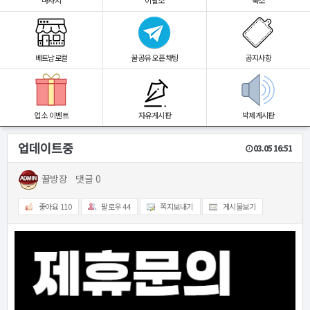
마사지
이발소
숙소
베트남로컬
꿀공유 오픈채팅
공지사항
업소 이벤트
자유게시판
박제게시판
업데이트중
03.05 16:51
꿀방장
댓글 0
좋아요
110
팔로우
44
쪽지보내기
게시물보기