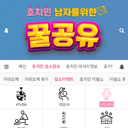
메인
호치민 업소정보
호치민 마사지정보
호치민 숙소정
민 가라오케
가라오케 후기
업소이벤트
호치민 이발소
이발소 후
KTV정보
가입인사
KTV 후기