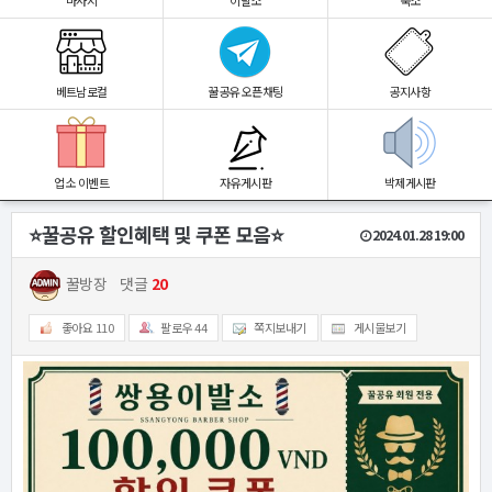
마사지
이발소
숙소
베트남로컬
꿀공유 오픈채팅
공지사항
업소 이벤트
자유게시판
박제게시판
⭐️꿀공유 할인혜택 및 쿠폰 모음⭐️
2024.01.28 19:00
꿀방장
댓글
20
좋아요
110
팔로우
44
쪽지보내기
게시물보기