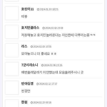
호린이11
2024.01.30 18:25
따봉
호치민클라스
2024.02.02 23:03
저장해놓고 호치민놀러온다는 지인한테 다뿌리는중ㅋㅋ
라스
2024.02.03 10:55
모아놓으니 더 좋네요 ㅎㅎ
7군시라소니
2024.02.06 23:26
매번올려달라기 미안했는대 모음올려주시니 굿
반야심경
2024.02.12 17:17
씬깜언
한원
2024.02.23 00:16