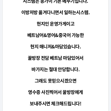
시스템은 꽁가이 기본 메뚜기입니다.
이방저방 옮겨다니면서 일하는시스템.
현지인 운영가게이고
베트남어&영어&중국어 가능한
현지 매니저&마담있습니다.
꿀방장 전담 베트남 마담있어서
바가지는 절대 안당합니다.
그래도 못믿으시겠으면
영수증 사진찍어서 꿀방장에게
보내주시면 체크해드립니다!