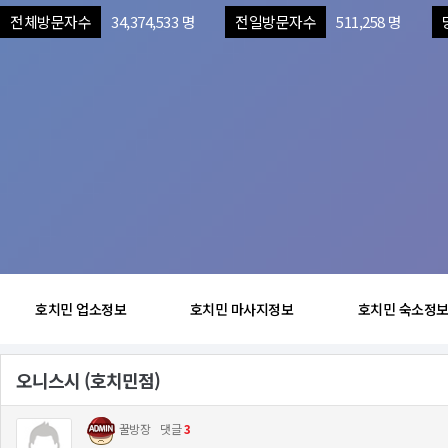
전체방문자수
34,374,533 명
전일방문자수
511,258 명
호치민 업소정보
호치민 마사지정보
호치민 숙소정
오니스시 (호치민점)
꿀방장
댓글
3