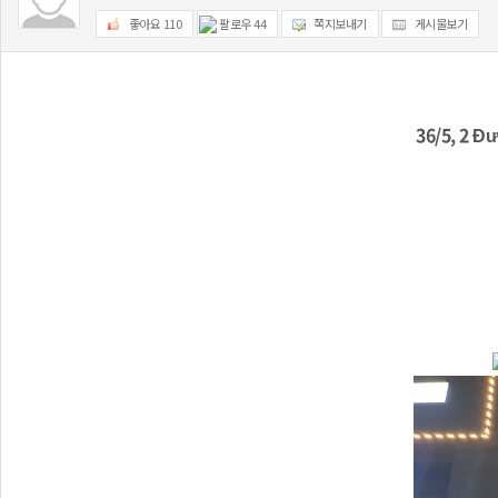
좋아요
110
팔로우
44
쪽지보내기
게시물보기
36/5, 2 Đ