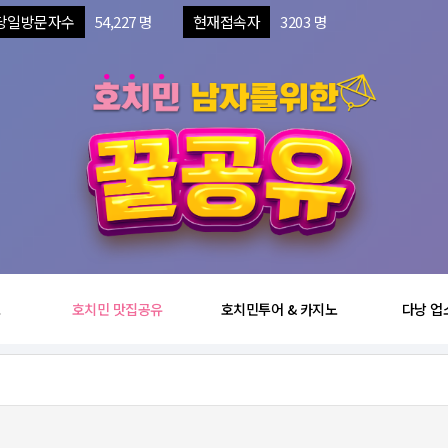
당일방문자수
54,227 명
현재접속자
3203 명
보
호치민 맛집공유
호치민투어 & 카지노
다낭 업