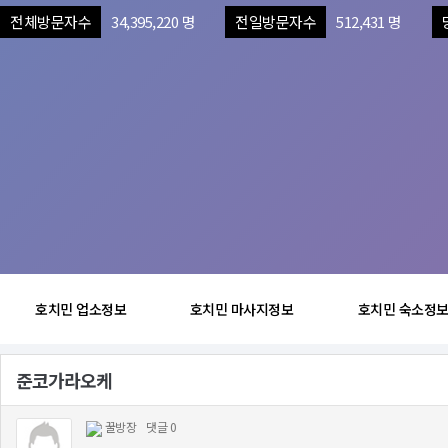
전체방문자수
34,395,220 명
전일방문자수
512,431 명
호치민 업소정보
호치민 마사지정보
호치민 숙소정
준코가라오케
꿀방장
댓글 0