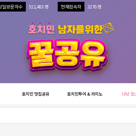
당일방문자수
512,483 명
현재접속자
3276 명
보
호치민 맛집공유
호치민투어 & 카지노
다낭 업