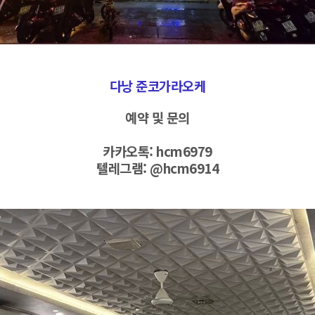
다낭 준코가라오케
예약 및 문의
카카오톡: hcm6979
텔레그램:
@hcm6914