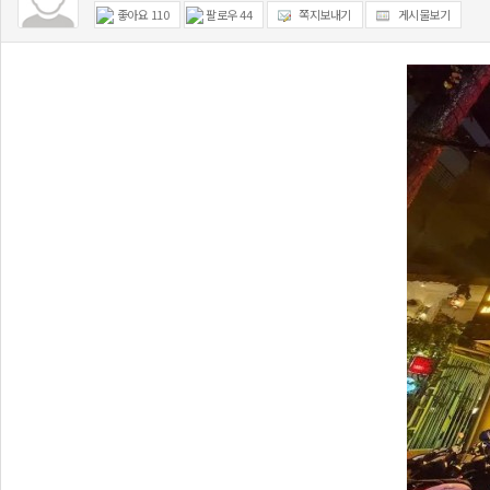
좋아요
110
팔로우
44
쪽지보내기
게시물보기