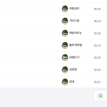
추종관이
06.09
가이드현
06.04
바람이부는
05.30
불주먹마햄
05.18
모범도기
05.09
김댕댕
05.09
잡네
05.01