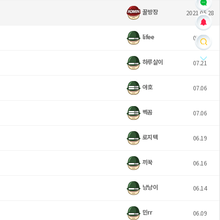
꿀방장
2021.05.28
lifee
07.26
하루살이
07.21
야호
07.06
벡꼼
07.06
로지텍
06.19
끼꾹
06.16
냥냥이
06.14
민rr
06.09