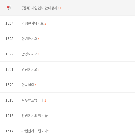
[필독] 가입인사 안내공지
11
1524
가입인사남겨요
1
1523
안녕하세요
1
1522
안녕하세요
1
1521
안녕하세요
1
1520
안냐세여
1
1519
잘부탁드립니다
1
1518
안녕하세요 행님들
1
1517
가입인사 드립니다
1