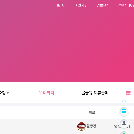
로그인
회원가입
정보찾기
접속자 168
소정보
우리끼리
꿀공유 제휴문의
이름
날짜
꿀방장
2023.10.11