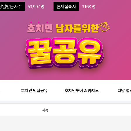
당일방문자수
53,997 명
현재접속자
3168 명
보
호치민 맛집공유
호치민투어 & 카지노
다낭 업
제목