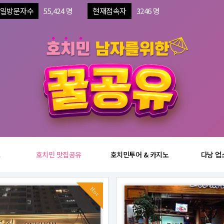
일방문자수
55,424 명
현재접속자
3246 명
보
호치민 맛집공유
호치민투어 & 카지노
다낭 업
Hot