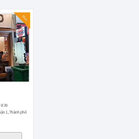
Hot
8:30
uận 1, Thành phố