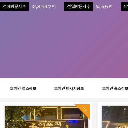
전체방문자수
34,364,472 명
전일방문자수
55,695 명
당
호치민 업소정보
호치민 마사지정보
호치민 숙소정
Hot