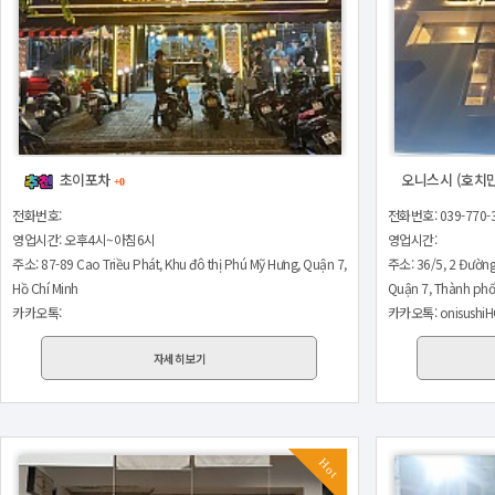
초이포차
오니스시 (호치
+0
전화번호: 039-770-
전화번호:
영업시간:
영업시간: 오후4시~아침6시
주소: 36/5, 2 Đường
주소: 87-89 Cao Triều Phát, Khu đô thị Phú Mỹ Hưng, Quận 7,
Quận 7, Thành phố
Hồ Chí Minh
카카오톡: onisushi
카카오톡:
자세히보기
Hot