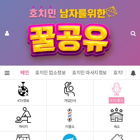
메인
호치민 업소정보
호치민 마사지정보
호치민 숙소정
KTV정보
가입인사
KTV 후기
마사지
이발소
숙소