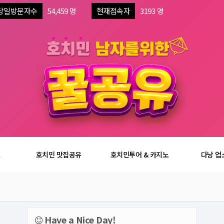
당일방문자수
54,459 명
현재접속자
3193 명
보
호치민 맛집공유
호치민투어 & 카지노
다낭 업
Have a Nice Day!