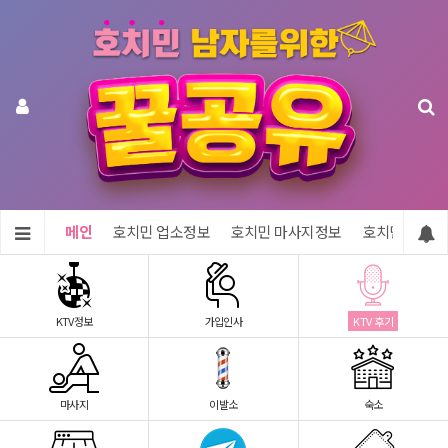
메인
호치민 업소정보
호치민 마사지정보
호치민 숙소정
KTV정보
가입인사
KTV 후기
마사지
이발소
숙소