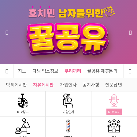
투어 & 카지노
다낭 업소정보
우리끼리
꿀공유 제휴문의
박제게시판
자유게시판
가입인사
공지사항
질문답변
KTV정보
가입인사
KTV 후기