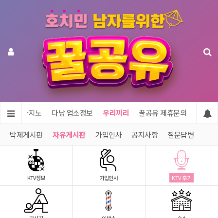
투어 & 카지노
다낭 업소정보
우리끼리
꿀공유 제휴문의
박제게시판
자유게시판
가입인사
공지사항
질문답변
KTV정보
가입인사
KTV 후기